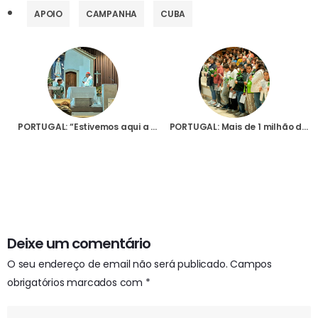
APOIO
CAMPANHA
CUBA
PORTUGAL: “Estivemos aqui a lutar pela paz”, disse Cardeal Marto após a oração do Terço com crianças, iniciativa da AIS
PORTUGAL: Mais de 1 milhão de crianças rezaram o Terço como “grito unânime” pela paz no mundo
Deixe um comentário
O seu endereço de email não será publicado.
Campos
obrigatórios marcados com
*