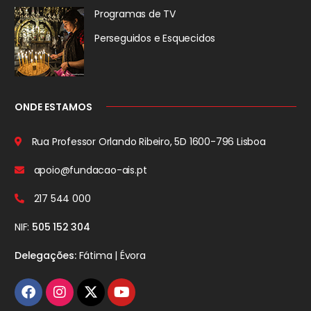
Programas de TV
Perseguidos
e Esquecidos
ONDE ESTAMOS
Rua Professor Orlando Ribeiro, 5D
1600-796 Lisboa
apoio@fundacao-ais.pt
217 544 000
NIF:
505 152 304
Delegações:
Fátima | Évora