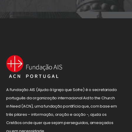
A Fundação AIS (Ajuda à Igreja que Sofre) é o secretariado
português da organização internacional Aid to the Church
in Need (ACN), uma fundação pontifícia que, com base em
três pilares – informação, oração e acção -, ajuda os
Cristãos onde quer que sejam perseguidos, ameaçados
ou em necessidade.