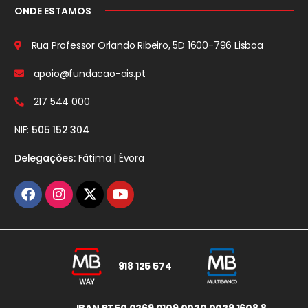
ONDE ESTAMOS
Rua Professor Orlando Ribeiro, 5D
1600-796 Lisboa
apoio@fundacao-ais.pt
217 544 000
NIF:
505 152 304
Delegações:
Fátima | Évora
918 125 574