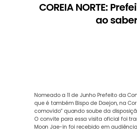
COREIA NORTE: Prefe
ao saber
Nomeado a 11 de Junho Prefeito da Con
que é também Bispo de Daejon, na Core
comovido” quando soube da disposição 
O convite para essa visita oficial foi 
Moon Jae-in foi recebido em audiência