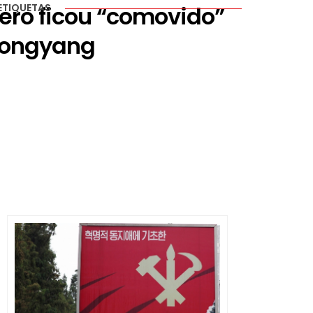
ero ficou “comovido”
ETIQUETAS
Pyongyang