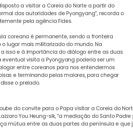
posto a visitar a Coreia do Norte a partir do
rmal das autoridades de Pyongyang”, recorda o
ntemente pela
agência Fides
.
sula coreana é permanente, sendo a fronteira
 o lugar mais militarizado do mundo. Na
e a isso e à importância do diálogo entre as duas
 eventual visita a Pyongyang poderia ser um
dialogar entre coreanos para nos entendermos
sas e terminando pelas maiores, para chegar
 disse o prelado.
l soube do convite para o Papa visitar a Coreia do N
. Lazzaro You Heung-sik, “a mediação do Santo Padre
iança mútua entre as duas partes da península e qu