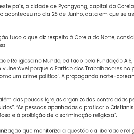
 este país, a cidade de
Pyongyang, capital da Coreia
o aconteceu no dia 25 de Junho, data em que se as
ão tudo o que diz respeito à Coreia do Norte, cons
sa.
rdade Religiosa no Mundo
, editado pela Fundação AIS,
 vulnerável porque o Partido dos Trabalhadores no 
 como um crime político”. A propaganda norte-core
ém das poucas Igrejas organizadas controladas pelo
uidos”. “As pessoas apanhadas a praticar o Cristiani
iosa e à proibição de discriminação religiosa”.
nização que monitoriza a questão da liberdade relig