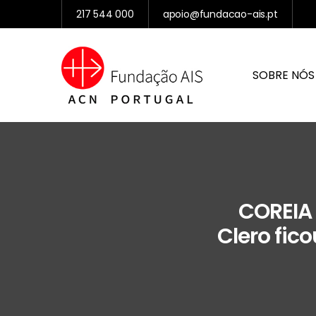
217 544 000
apoio@fundacao-ais.pt
SOBRE NÓS
COREIA 
Clero fic