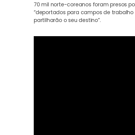
70 mil norte-coreanos foram presos po
“deportados para campos de trabalho 
partilharão o seu destino”.