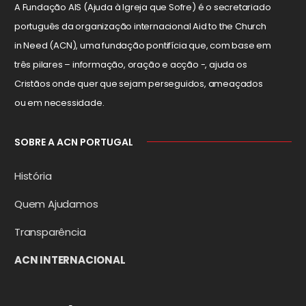
A Fundação AIS (Ajuda à Igreja que Sofre) é o secretariado
português da organização internacional Aid to the Church
in Need (ACN), uma fundação pontifícia que, com base em
três pilares – informação, oração e acção -, ajuda os
Cristãos onde quer que sejam perseguidos, ameaçados
ou em necessidade.
SOBRE A ACN PORTUGAL
História
Quem Ajudamos
Transparência
ACN INTERNACIONAL