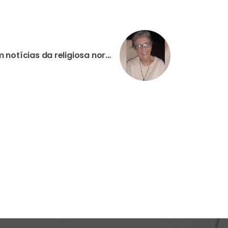
BURQUINA FASO: Igreja sem notícias da religiosa norte-americana, de 83 anos, sequestrada há cerca de uma semana