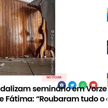
NOTÍCIAS
dalizam seminário em Vorz
e Fátima: “Roubaram tudo o