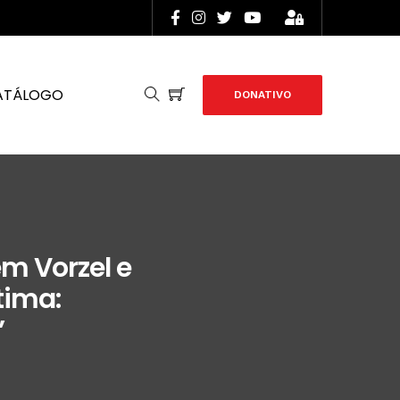
ATÁLOGO
DONATIVO
m Vorzel e
tima:
”