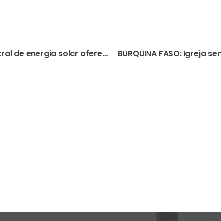
SÃO TOMÉ E PRÍNCIPE: Central de energia solar oferecida pela AIS permite à rádio diocesana funcionar 24 horas por dia