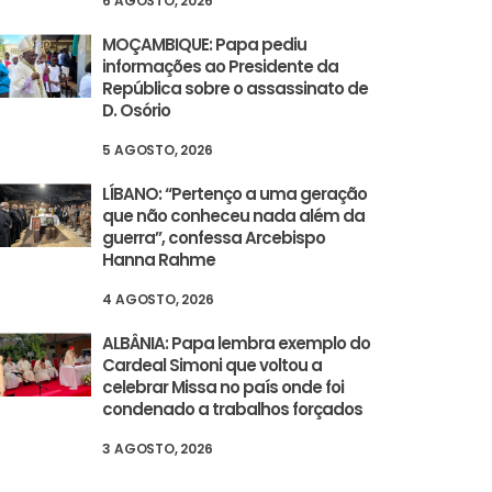
6 AGOSTO, 2026
MOÇAMBIQUE: Papa pediu
informações ao Presidente da
República sobre o assassinato de
D. Osório
5 AGOSTO, 2026
LÍBANO: “Pertenço a uma geração
que não conheceu nada além da
guerra”, confessa Arcebispo
Hanna Rahme
4 AGOSTO, 2026
ALBÂNIA: Papa lembra exemplo do
Cardeal Simoni que voltou a
celebrar Missa no país onde foi
el e destroem imagem
condenado a trabalhos forçados
 que podiam”
3 AGOSTO, 2026