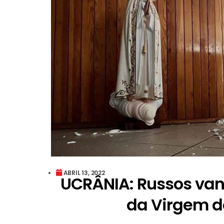
ABRIL 13, 2022
UCRÂNIA: Russos van
da Virgem d