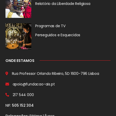
Relatório da
Liberdade Religiosa
Programas de TV
Perseguidos
e Esquecidos
ONDE ESTAMOS
Rua Professor Orlando Ribeiro, 5D
1600-796 Lisboa
apoio@fundacao-ais.pt
217 544 000
NIF:
505 152 304
Delegações:
Fátima | Évora