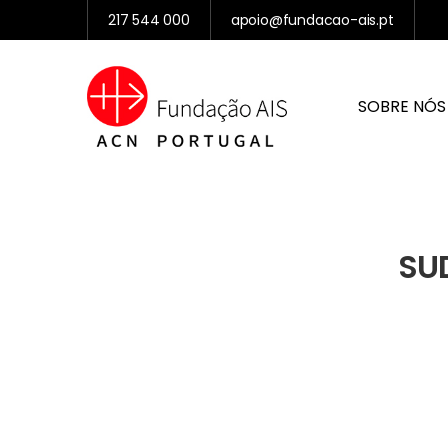
217 544 000
apoio@fundacao-ais.pt
SOBRE NÓS
SUD