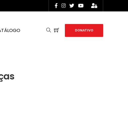
ATÁLOGO
DONATIVO
nças