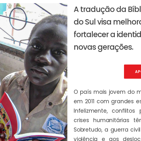
A tradução da Bíb
do Sul visa melhor
fortalecer a identi
novas gerações.
AP
O país mais jovem do 
em 2011 com grandes es
Infelizmente, conflitos 
crises humanitárias 
Sobretudo, a guerra civi
violência e aos desl