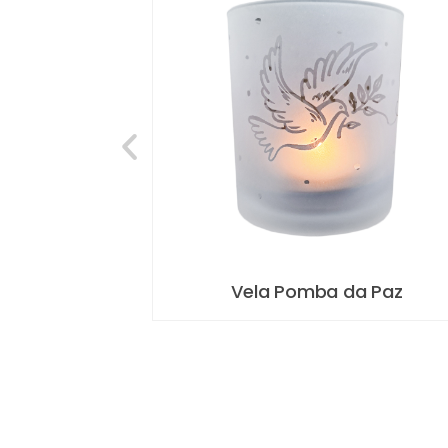
a Paz
PACK Oração da Paz