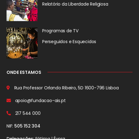
Relatório da
Liberdade Religiosa
Programas de TV
Perseguidos
e Esquecidos
ONDE ESTAMOS
Rua Professor Orlando Ribeiro, 5D
1600-796 Lisboa
apoio@fundacao-ais.pt
217 544 000
NIF:
505 152 304
Delegações:
Fátima | Évora