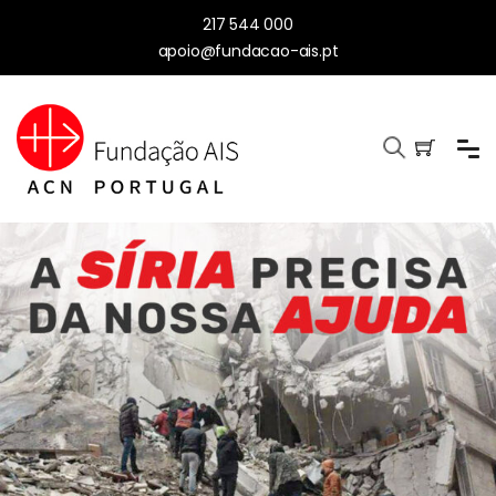
217 544 000
apoio@fundacao-ais.pt