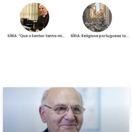
SÍRIA: “Que o Senhor tenha misericórdia de nós”, diz Arcebispo de Alepo face à dimensão brutal do sismo
SÍRIA: Religiosa portuguesa lança “apelo angustiado” para o mundo ajudar as vítimas do sismo