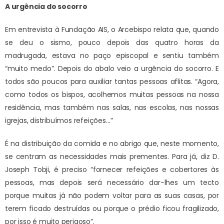
A urgência do socorro
Em entrevista à Fundação AIS, o Arcebispo relata que, quando
se deu o sismo, pouco depois das quatro horas da
madrugada, estava no paço episcopal e sentiu também
“muito medo”. Depois do abalo veio a urgência do socorro. E
todos são poucos para auxiliar tantas pessoas aflitas. “Agora,
como todos os bispos, acolhemos muitas pessoas na nossa
residência, mas também nas salas, nas escolas, nas nossas
igrejas, distribuímos refeições…”
É na distribuição da comida e no abrigo que, neste momento,
se centram as necessidades mais prementes. Para já, diz D.
Joseph Tobji, é preciso “fornecer refeições e cobertores às
pessoas, mas depois será necessário dar-lhes um tecto
porque muitas já não podem voltar para as suas casas, por
terem ficado destruídas ou porque o prédio ficou fragilizado,
por isso é muito perigoso”.