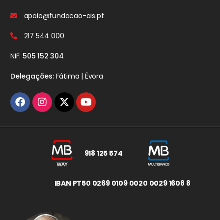
apoio@fundacao-ais.pt
217 544 000
NIF:
505 152 304
Delegações:
Fátima | Évora
918 125 574
IBAN PT50 0269 0109 0020 0029 1608 8