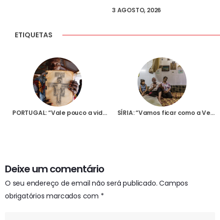
3 AGOSTO, 2026
ETIQUETAS
PORTUGAL: “Vale pouco a vida em África”, afirma o Bispo Auxiliar de Bangassou na ‘Via Sacra’ que escreveu para a Fundação AIS
SÍRIA: “Vamos ficar como a Venezuela”, diz religiosa portuguesa, que vive em Qara, ao fim de 10 anos de guerra
Deixe um comentário
O seu endereço de email não será publicado.
Campos
obrigatórios marcados com
*