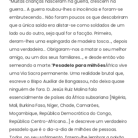
“Muitas crianças nasceram na guerra, crescem na
guerra… A guerra roubou-lhes a inocência e foram-se
embrutecendo… Não foram poucos os que descobriram
que a única saída era alistar-se como soldados de um
lado ou do outro, seja qual for a facção. Primeiro,
deram-lhes uma espingarda de madeira tosca…, depois
uma verdadeira… Obrigaram-nos a matar o seu melhor
amigo, ou um dos seus familiares…, e desde então vão
semeando a morte.”
Pesadelo para milhões
África vive
uma Via Sacra permanente. Uma realidade brutal que,
escreve o Bispo Auxiliar de Bangassou, não deixa quase
ninguém de fora. D. Jesús Ruiz Molina fala
essencialmente de países da África subsariana [Nigéria,
Mali, Burkina Faso, Níger, Chade, Camarões,
Moçambique, República Democrática do Congo,
República Centro-Africana…] e descreve um verdadeiro
pesadelo que é o dia-a-dia de milhões de pessoas.
Todos, no seu sofrimento, fazem-lhe lembrar a paixão