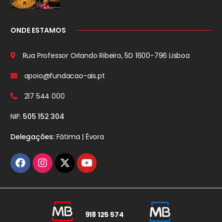
ONDE ESTAMOS
Rua Professor Orlando Ribeiro, 5D
1600-796 Lisboa
apoio@fundacao-ais.pt
217 544 000
NIF:
505 152 304
Delegações:
Fátima | Évora
918 125 574