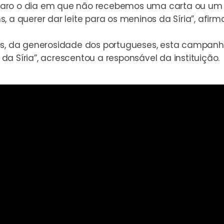
, é raro o dia em que não recebemos uma carta ou u
 a querer dar leite para os meninos da Síria”, afirm
ós, da generosidade dos portugueses, esta campanha
a Síria”, acrescentou a responsável da instituição.