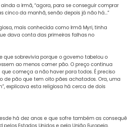
 ainda a irmã, “agora, para se conseguir comprar
a às cinco da manhã, senão depois já não há…”
igiosa, mais conhecida como Irmã Myri, tinha
que dava conta das primeiras falhas no
e que sobrevivia porque o governo tabelou o
dessem ao menos comer pão. O preço continua
 é que começa a não haver para todos. É preciso
co de pão que tem oito pães achatados. Ora, uma
”, explicava esta religiosa há cerca de dois
a desde há dez anos e que sofre também as conseq
 pelos Estados Unidos e pela União Europeia.