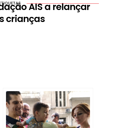
dação AIS a relançar
ETIQUETAS
s crianças