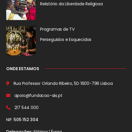
Relatório da
Liberdade Religiosa
Programas de TV
Perseguidos
e Esquecidos
ONDE ESTAMOS
Rua Professor Orlando Ribeiro, 5D
1600-796 Lisboa
apoio@fundacao-ais.pt
217 544 000
NIF:
505 152 304
Delegações:
Fátima | Évora