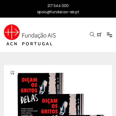
217 544 000
apoio@fundacao-ais.pt
🔍