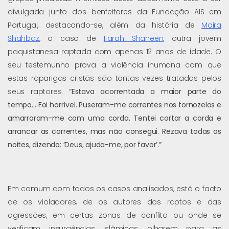
divulgada junto dos benfeitores da Fundação AIS em
Portugal, destacando-se, além da história de
Maira
Shahbaz
, o caso de
Farah Shaheen
, outra jovem
paquistanesa raptada com apenas 12 anos de idade. O
seu testemunho prova a violência inumana com que
estas raparigas cristãs são tantas vezes tratadas pelos
seus raptores.
“Estava acorrentada a maior parte do
tempo… Foi horrível. Puseram-me correntes nos tornozelos e
amarraram-me com uma corda. Tentei cortar a corda e
arrancar as correntes, mas não consegui. Rezava todas as
noites, dizendo: ‘Deus, ajuda-me, por favor’.”
Em comum com todos os casos analisados, está o facto
de os violadores, de os autores dos raptos e das
agressões, em certas zonas de conflito ou onde se
verificam insurgências islâmicas, olharem para as