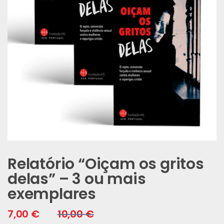
Relatório “Oiçam os gritos
delas” – 3 ou mais
exemplares
7,00
€
10,00
€