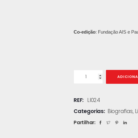
Co-edição
: Fundação AIS e Pau
ADICION
REF:
LI024
Categorias:
Biografias
,
L
Partilhar: