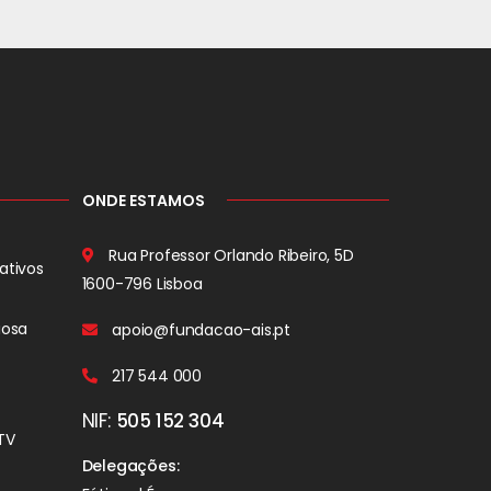
ONDE ESTAMOS
Rua Professor Orlando Ribeiro, 5D
ativos
1600-796 Lisboa
iosa
apoio@fundacao-ais.pt
217 544 000
NIF:
505 152 304
TV
Delegações: