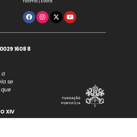
Fátima | Évora
0029 1608 8
 a
la se
 que
O XIV