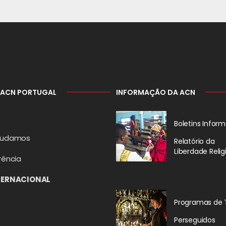
 ACN PORTUGAL
INFORMAÇÃO DA ACN
Boletins Inform
judamos
Relatório da
Liberdade Relig
rência
TERNACIONAL
Programas de 
Perseguidos