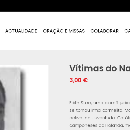
ACTUALIDADE
ORAÇÃO E MISSAS
COLABORAR
C
Vítimas do N
3,00
€
Edith Stein, uma alemã judi
se tornou irmã carmelita. M
activo da Juventude Católi
camponeses da Holanda, mo