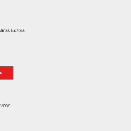
linas Editora
AR
ivros