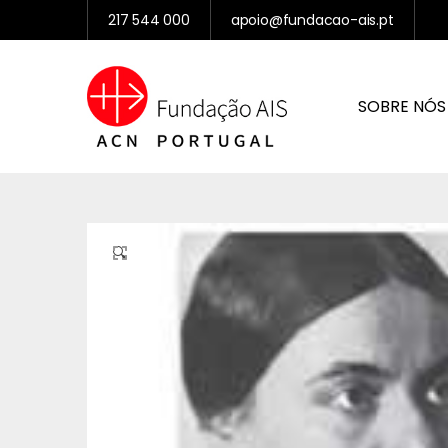
217 544 000
apoio@fundacao-ais.pt
SOBRE NÓS
🔍