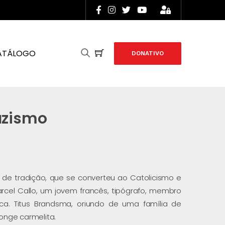
ATÁLOGO
DONATIVO
azismo
a de tradição, que se converteu ao Catolicismo e
arcel Callo, um jovem francês, tipógrafo, membro
ca. Titus Brandsma, oriundo de uma família de
nge carmelita.