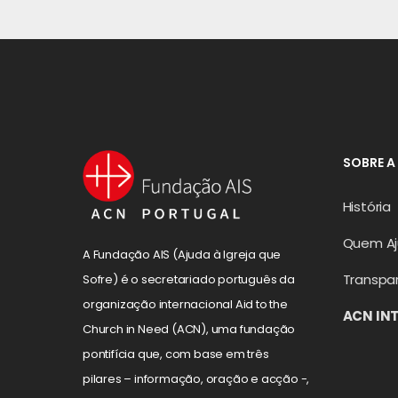
SOBRE A
História
Quem A
A Fundação AIS (Ajuda à Igreja que
Transpa
Sofre) é o secretariado português da
organização internacional Aid to the
ACN IN
Church in Need (ACN), uma fundação
pontifícia que, com base em três
pilares – informação, oração e acção -,