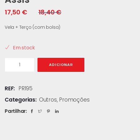
17,50
€
18,40
€
Vela + Terço (com bolsa)
Em stock
ADICIONAR
REF:
PR195
Categorias:
Outros
,
Promoções
Partilhar: