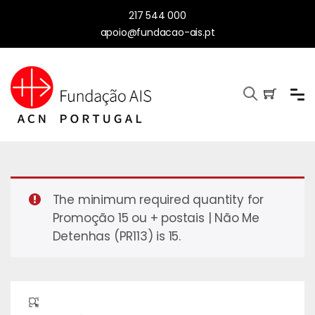
217 544 000
apoio@fundacao-ais.pt
The minimum required quantity for
Promoção 15 ou + postais | Não Me
Detenhas (PR113) is 15.
🔍