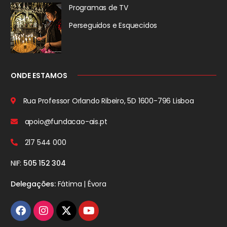
Programas de TV
Perseguidos
e Esquecidos
ONDE ESTAMOS
Rua Professor Orlando Ribeiro, 5D
1600-796 Lisboa
apoio@fundacao-ais.pt
217 544 000
NIF:
505 152 304
Delegações:
Fátima | Évora