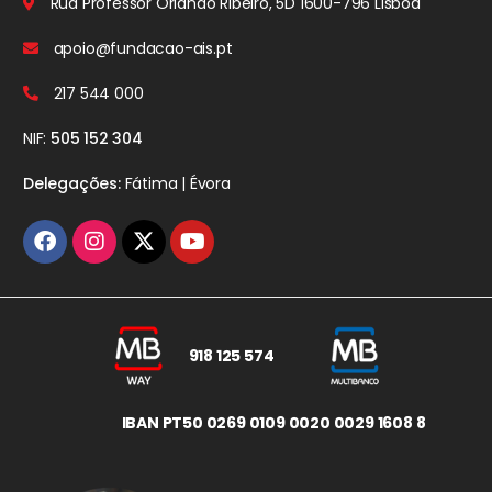
Rua Professor Orlando Ribeiro, 5D
1600-796 Lisboa
apoio@fundacao-ais.pt
217 544 000
NIF:
505 152 304
Delegações:
Fátima | Évora
918 125 574
IBAN PT50 0269 0109 0020 0029 1608 8