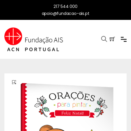
217 544 000
apoio@fundacao-ais.pt
🔍