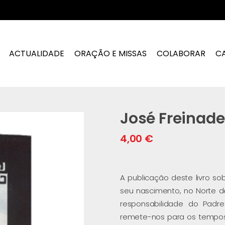
ACTUALIDADE
ORAÇÃO E MISSAS
COLABORAR
C
José Freinad
4,00
€
A publicação deste livro s
seu nascimento, no Norte de
responsabilidade do Padr
remete-nos para os tempos d