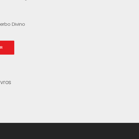
erbo Divino
AR
ivros