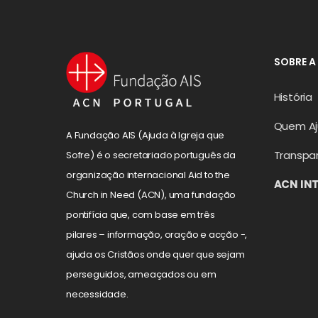
SOBRE A
História
Quem A
A Fundação AIS (Ajuda à Igreja que
Transpa
Sofre) é o secretariado português da
organização internacional Aid to the
ACN IN
Church in Need (ACN), uma fundação
pontifícia que, com base em três
pilares – informação, oração e acção -,
ajuda os Cristãos onde quer que sejam
perseguidos, ameaçados ou em
necessidade.