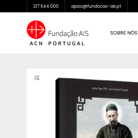
217 544 000
apoio@fundacao-ais.pt
SOBRE NÓS
🔍