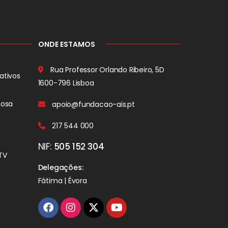
ONDE ESTAMOS
Rua Professor Orlando Ribeiro, 5D
ativos
1600-796 Lisboa
iosa
apoio@fundacao-ais.pt
217 544 000
NIF:
505 152 304
TV
Delegações:
Fátima | Évora