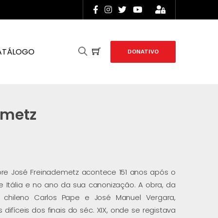
ATÁLOGO
DONATIVO
emetz
obre José Freinademetz acontece 151 anos após o
 Itália e no ano da sua canonização. A obra, da
e chileno Carlos Pape e José Manuel Vergara,
ifíceis dos finais do séc. XIX, onde se registava