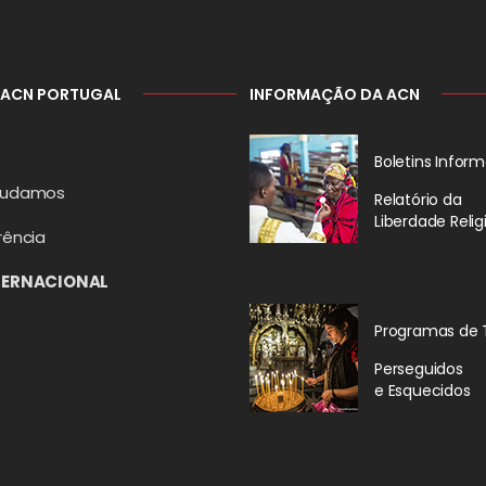
 ACN PORTUGAL
INFORMAÇÃO DA ACN
Boletins Inform
judamos
Relatório da
Liberdade Relig
rência
TERNACIONAL
Programas de 
Perseguidos
e Esquecidos