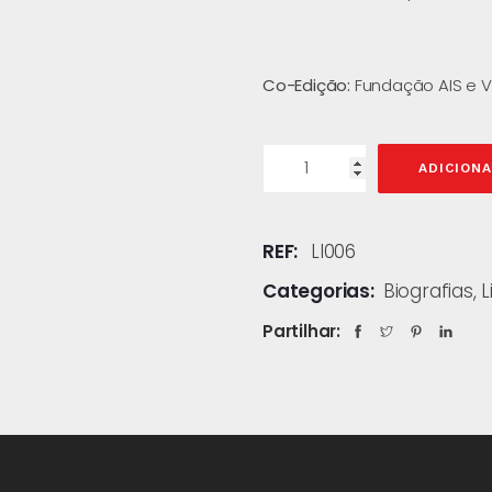
Co-Edição:
Fundação AIS e V
ADICION
REF:
LI006
Categorias:
Biografias
,
L
Partilhar: