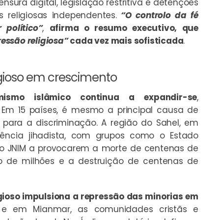
sura digital, legislação restritiva e detenções
s religiosas independentes.
“O controlo da fé
político”
,
afirma o resumo executivo, que
essão religiosa”
cada vez mais sofisticada
.
igioso em crescimento
mismo islâmico continua a expandir-se
,
. Em 15 países, é mesmo a principal causa de
i para a discriminação. A região do Sahel, em
olência jihadista, com grupos como o Estado
 e o JNIM a provocarem a morte de centenas de
o de milhões e a destruição de centenas de
gioso impulsiona a repressão das minorias em
 e em Mianmar, as comunidades cristãs e