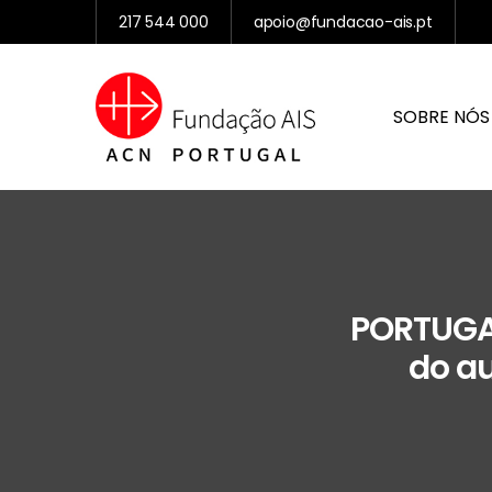
217 544 000
apoio@fundacao-ais.pt
SOBRE NÓS
PORTUGAL
do au