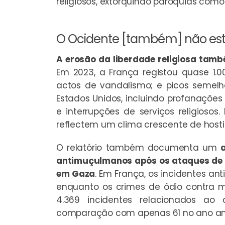
religiosos, extorquindo paróquias como 
O Ocidente [também] não es
A erosão da liberdade religiosa tamb
Em 2023, a França registou quase 1.0
actos de vandalismo; e picos semelh
Estados Unidos, incluindo profanações d
e interrupções de serviços religioso
reflectem um clima crescente de hostil
O relatório também documenta um
antimuçulmanos após os ataques de 
em Gaza
. Em França, os incidentes a
enquanto os crimes de ódio contra
4.369 incidentes relacionados ao
comparação com apenas 61 no ano ant