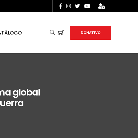
ATÁLOGO
DONATIVO
ma global
guerra