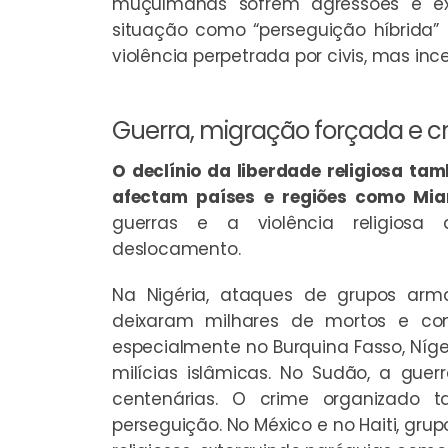
muçulmanas sofrem agressões e excl
situação como “perseguição híbrida”
violência perpetrada por civis, mas ince
Guerra, migração forçada e c
O declínio da liberdade religiosa t
afectam países e regiões como Mianm
guerras e a violência religiosa
deslocamento.
Na Nigéria, ataques de grupos arma
deixaram milhares de mortos e com
especialmente no Burquina Fasso, Níger
milícias islâmicas. No Sudão, a gue
centenárias. O crime organizad
perseguição. No México e no Haiti, gr