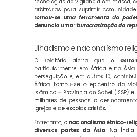
tecnologias de vigilância em massa, cen
arbitrárias para suprimir comunidade
tornou-se uma ferramenta do poder 
denuncia uma
“burocratização da repr
Jihadismo e nacionalismo rel
O relatório alerta que o
extre
particularmente em África e na Ásia
perseguição e, em outros 10, contribu
África, tornou-se o epicentro da vi
Islâmico – Província do Sahel (ISSP)
milhares de pessoas, o deslocament
igrejas e de escolas cristãs.
Entretanto, o
nacionalismo étnico-reli
diversas partes da Ásia
. Na Índia