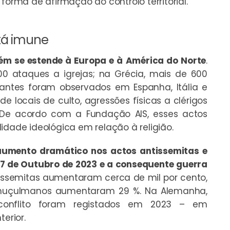
forma de afirmação do controlo territorial.
tá imune
ém se estende à Europa e à América do Norte
.
00 ataques a igrejas; na Grécia, mais de 600
antes foram observados em Espanha, Itália e
e locais de culto, agressões físicas a clérigos
s. De acordo com a Fundação AIS, esses actos
idade ideológica em relação à religião.
aumento dramático nos actos antissemitas e
7 de Outubro de 2023 e a consequente guerra
ntissemitas aumentaram cerca de mil por cento,
 muçulmanos aumentaram 29 %. Na Alemanha,
 conflito foram registados em 2023 – em
erior.