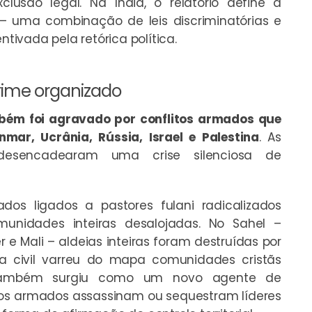
usão legal. Na Índia, o relatório define a
 – uma combinação de leis discriminatórias e
ntivada pela retórica política.
rime organizado
ambém foi agravado por conflitos armados que
ar, Ucrânia, Rússia, Israel e Palestina
. As
 desencadearam uma crise silenciosa de
dos ligados a pastores fulani radicalizados
unidades inteiras desalojadas. No Sahel –
 e Mali – aldeias inteiras foram destruídas por
rra civil varreu do mapa comunidades cristãs
o também surgiu como um novo agente de
upos armados assassinam ou sequestram líderes