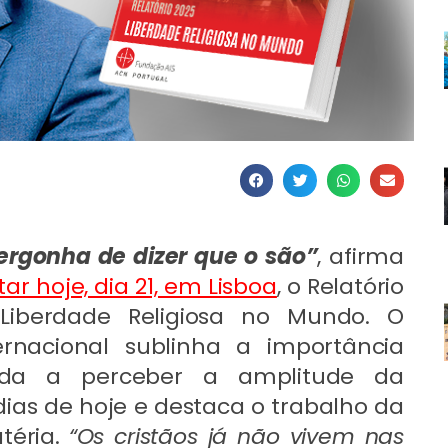
ergonha de dizer que o são”
, afirma
ar hoje, dia 21, em Lisboa
, o Relatório
Liberdade Religiosa no Mundo. O
ternacional sublinha a importância
da a perceber a amplitude da
dias de hoje e destaca o trabalho da
téria.
“Os cristãos já não vivem nas