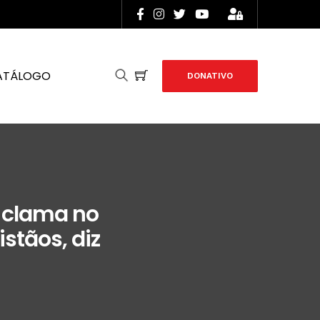
ATÁLOGO
DONATIVO
 clama no
stãos, diz