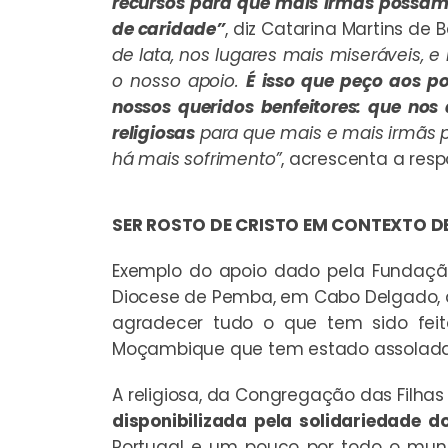
recursos para que mais irmãs possam l
de caridade”
, diz Catarina Martins de 
de lata, nos lugares mais miseráveis,
o nosso apoio.
É isso que peço aos p
nossos queridos benfeitores: que n
religiosas
para que mais e mais irmãs p
há mais sofrimento”
, acrescenta a resp
SER ROSTO DE CRISTO EM CONTEXTO D
Exemplo do apoio dado pela Fundaçã
Diocese de Pemba, em Cabo Delgado,
agradecer tudo o que tem sido feit
Moçambique que tem estado assolada p
A religiosa, da Congregação das Filha
disponibilizada pela solidariedade d
Portugal e um pouco por todo o mu