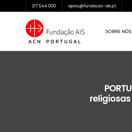
217 544 000
apoio@fundacao-ais.pt
SOBRE NÓS
PORTUG
religiosa