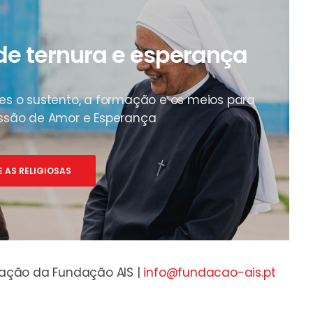
 de ternura e esperança
hes o sustento, a formação e os meios para
issão de Amor e Esperança
E AS RELIGIOSAS
mação da Fundação AIS |
info@fundacao-ais.pt