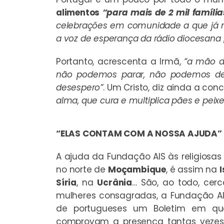
alimentos
“para mais de 2 mil família
celebrações em comunidade a que já nã
a voz de esperança da rádio diocesana 
Portanto, acrescenta a Irmã,
“a mão d
não podemos parar, não podemos deix
desespero”
. Um Cristo, diz ainda a con
alma, que cura e multiplica pães e peixe
“ELAS CONTAM COM A NOSSA AJUDA”
A ajuda da Fundação AIS às religiosas
no norte de
Moçambique
, é assim na
I
Síria
, na
Ucrânia
… São, ao todo, cerc
mulheres consagradas, a Fundação AI
de portugueses um Boletim em que
comprovam a presença tantas vezes s