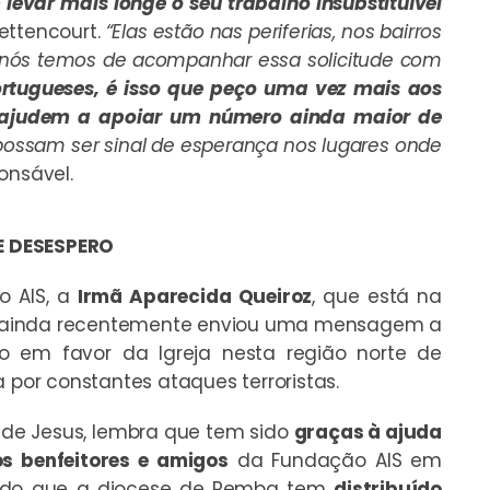
evar mais longe o seu trabalho insubstituível
Bettencourt.
“Elas estão nas periferias, nos bairros
 e nós temos de acompanhar essa solicitude com
ortugueses, é isso que peço uma vez mais aos
os ajudem a apoiar um número ainda maior de
ossam ser sinal de esperança nos lugares onde
onsável.
E DESESPERO
o AIS, a
Irmã Aparecida Queiroz
, que está na
 ainda recentemente enviou uma mensagem a
o em favor da Igreja nesta região norte de
or constantes ataques terroristas.
s de Jesus, lembra que tem sido
graças à ajuda
os benfeitores e amigos
da Fundação AIS em
ndo que a diocese de Pemba tem
distribuído