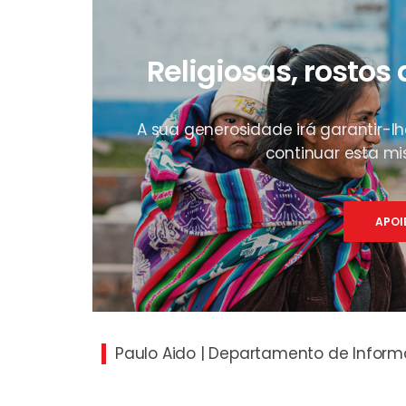
Religiosas, rostos
A sua generosidade irá garantir-l
continuar esta m
APOI
Paulo Aido | Departamento de Infor