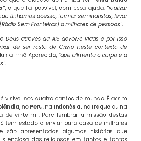
s”
, e que foi possível, com essa ajuda,
“realizar
o tínhamos acesso, formar seminaristas, levar
[Rádio Sem Fronteiras] a milhares de pessoas”
.
e Deus através da AIS devolve vidas e por isso
ar de ser rosto de Cristo neste contexto de
cluir a irmã Aparecida,
“que alimenta o corpo e a
s”
.
 é visível nos quatro cantos do mundo. É assim
slândia
, no
Peru
, na
Indonésia,
no
Iraque
ou na
a de vinte mil. Para lembrar a missão destas
S tem estado a enviar para casa de milhares
 são apresentadas algumas histórias que
ilenciosa das religiosas em tantos e tantos