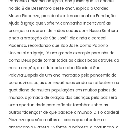
Padroeiro Universal da Igreja, ano jubilar que se conclui
no dia 8 de Dezembro deste ano”, explica o Cardeal
Mauro Piacenza, presidente internacional da Fundação
Ajuda à Igreja que Sofre.
“A campanha incentivará as
crianças a rezarem de mãos dadas com Nossa Senhora
e sob a proteção de São José”, diz ainda o cardeal
Piacenza, recordando que São José, como Patrono
Universal da Igreja, “é um grande exemplo para nós de
como Deus pode tornar todas as coisas boas através da
nossa oração, da fidelidade e obediência à Sua
Palavra”.
Depois de um ano marcado pela pandemia do
coronavírus, cujas consequências ainda se reflectem no
quotidiano de muitas populações em muitos países do
mundo, a jornada de oração das crianças pela paz será
uma oportunidade para reflectir também sobre as
outras “doenças” de que padece o mundo. Diz o cardeal
Piazenza que são muitas as crises que afectam e
ameaçam o Planeta. “A fome, a pobreza, a corrupção, o