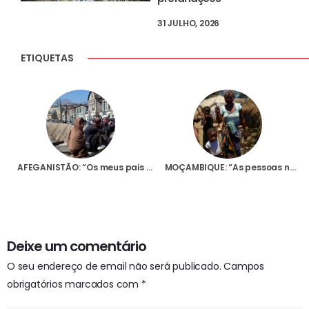
31 JULHO, 2026
ETIQUETAS
AFEGANISTÃO: “Os meus pais foram mortos pelos Talibãs”, recorda, à Fundação AIS, um cristão que vive hoje em Itália
MOÇAMBIQUE: “As pessoas não têm que comer, que vestir, onde ficar”, alerta padre português sobre a crise em Cabo Delgado
Deixe um comentário
O seu endereço de email não será publicado.
Campos
obrigatórios marcados com
*