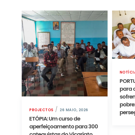
NOTÍCI
PORTU
para 
sofre
pobre
PROJECTOS
26 MAIO, 2026
perse
ETÓPIA: Um curso de
aperfeiçoamento para 300
catequistas do Vicariato