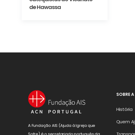
de Hawassa
SOBRE A
História
Quem A
A Fundação AIS (Ajuda à Igreja que
Transpa
Sofre) é o secretariado português da