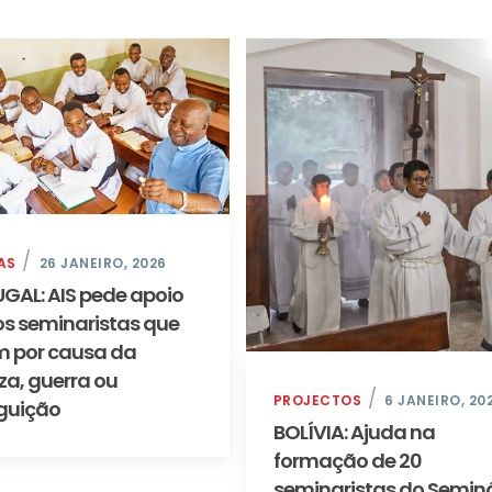
AS
26 JANEIRO, 2026
GAL: AIS pede apoio
os seminaristas que
m por causa da
za, guerra ou
PROJECTOS
6 JANEIRO, 20
guição
BOLÍVIA: Ajuda na
formação de 20
seminaristas do Seminá