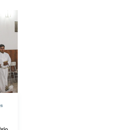
26
rio