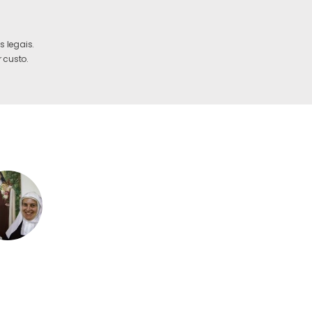
 legais.
 custo.