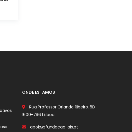
ONDE ESTAMOS
Rua Professor Orlando Ribeiro, 5D
ativos
1600-796 Lisboa
iosa
apoio@fundacao-ais.pt