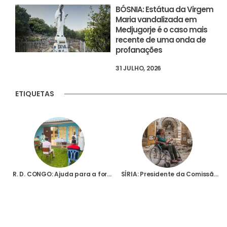
BÓSNIA: Estátua da Virgem
Maria vandalizada em
Medjugorje é o caso mais
recente de uma onda de
profanações
31 JULHO, 2026
ETIQUETAS
R. D. CONGO: Ajuda para a formação de 59 seminaristas em Kinshasa
SÍRIA: Presidente da Comissão de Inquérito da ONU denuncia “situação complexa” no país onde, diz, actuam “cinco exércitos”