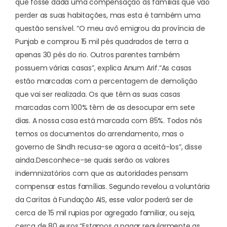
que fosse dada uma compensação às famílias que vão
perder as suas habitações, mas esta é também uma
questão sensível. “O meu avô emigrou da província de
Punjab e comprou 15 mil pés quadrados de terra a
apenas 30 pés do rio. Outros parentes também
possuem várias casas”, explica Anum Arif.
“As casas
estão marcadas com a percentagem de demolição
que vai ser realizada. Os que têm as suas casas
marcadas com 100% têm de as desocupar em sete
dias. A nossa casa está marcada com 85%. Todos nós
temos os documentos do arrendamento, mas o
governo de Sindh recusa-se agora a aceitá-los”, disse
ainda.
Desconhece-se quais serão os valores
indemnizatórios com que as autoridades pensam
compensar estas famílias. Segundo revelou a voluntária
da Caritas à Fundação AIS, esse valor poderá ser de
cerca de 15 mil rupias por agregado familiar, ou seja,
cerca de 80 euros.
“Estamos a pagar regularmente as