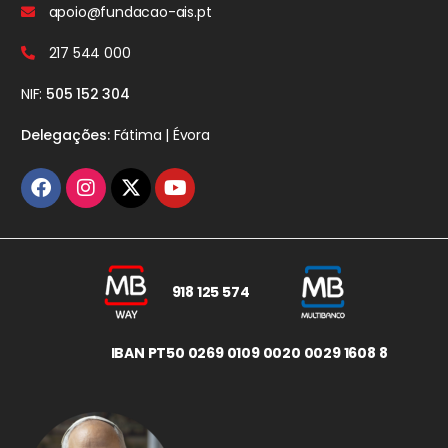
apoio@fundacao-ais.pt
217 544 000
NIF:
505 152 304
Delegações:
Fátima | Évora
918 125 574
IBAN PT50 0269 0109 0020 0029 1608 8