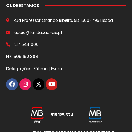
ONDE ESTAMOS
Rua Professor Orlando Ribeiro, 5D
1600-796 Lisboa
apoio@fundacao-ais.pt
217 544 000
NIF:
505 152 304
Delegações:
Fátima | Évora
918 125 574