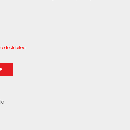
o do Jubileu
AR
ão