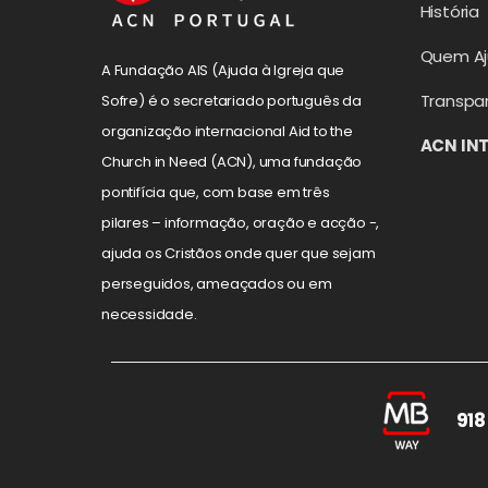
História
Quem A
A Fundação AIS (Ajuda à Igreja que
Transpa
Sofre) é o secretariado português da
organização internacional Aid to the
ACN IN
Church in Need (ACN), uma fundação
pontifícia que, com base em três
pilares – informação, oração e acção -,
ajuda os Cristãos onde quer que sejam
perseguidos, ameaçados ou em
necessidade.
918