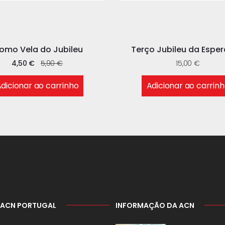
romo Vela do Jubileu
Terço Jubileu da Espe
4,50
€
5,90
€
15,00
€
dicionar ao carrinho
Adicionar ao carrin
 ACN PORTUGAL
INFORMAÇÃO DA ACN