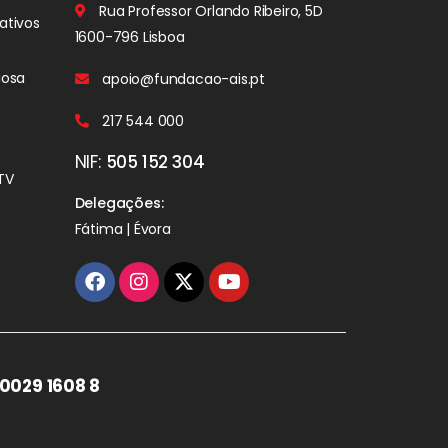
Rua Professor Orlando Ribeiro, 5D
ativos
1600-796 Lisboa
iosa
apoio@fundacao-ais.pt
217 544 000
NIF:
505 152 304
TV
Delegações:
Fátima | Évora
0029 1608 8