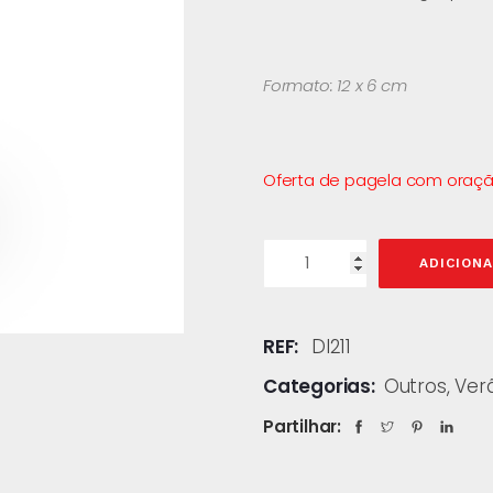
Formato: 12 x 6 cm
Oferta de pagela com oraçã
ADICION
REF:
DI211
Categorias:
Outros
,
Ver
Partilhar: