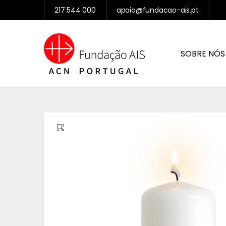
217 544 000
apoio@fundacao-ais.pt
SOBRE NÓS
🔍