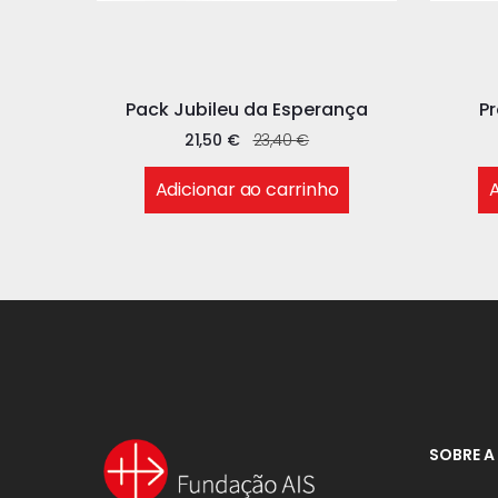
Pack Jubileu da Esperança
P
21,50
€
23,40
€
Adicionar ao carrinho
A
SOBRE A