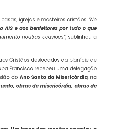
casas, igrejas e mosteiros cristãos.
“No
 AIS e aos benfeitores por tudo o que
timento noutras ocasiões”
, sublinhou a
os Cristãos deslocados da planície de
Papa Francisco recebeu uma delegação
asião do
Ano Santo da Misericórdia
, na
undo, obras de misericórdia, obras de
sem
.
Um terço das receitas reverteu a