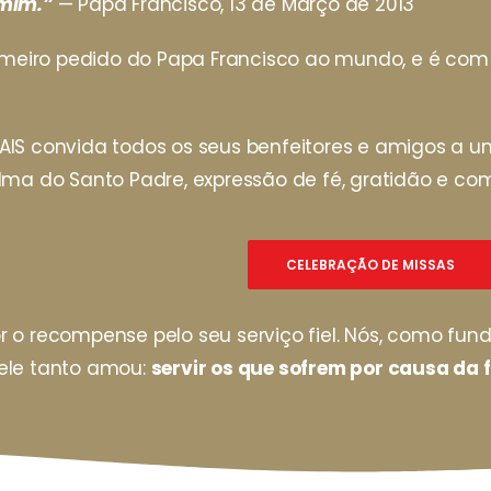
mim.”
— Papa Francisco, 13 de Março de 2013
primeiro pedido do Papa Francisco ao mundo, e é co
AIS convida todos os seus benfeitores e amigos a 
lma do Santo Padre, expressão de fé, gratidão e c
CELEBRAÇÃO DE MISSAS
 o recompense pelo seu serviço fiel. Nós, como fun
ele tanto amou:
servir os que sofrem por causa da 