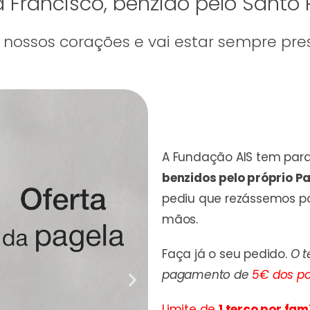
 Francisco, benzido pelo Santo
 nossos corações e vai estar sempre pre
A Fundação AIS tem para
benzidos pelo próprio P
pediu que rezássemos por
mãos.
Faça já o seu pedido.
O t
pagamento de
5€ dos po
Limite de
1 terço por fam