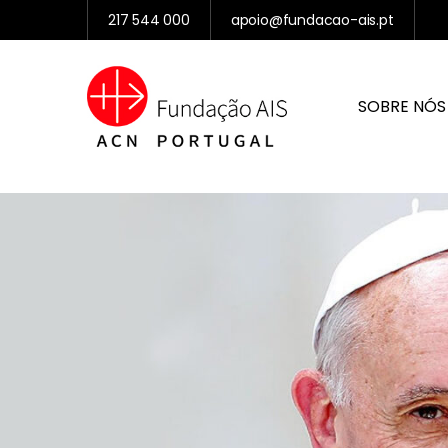
217 544 000
apoio@fundacao-ais.pt
SOBRE NÓS