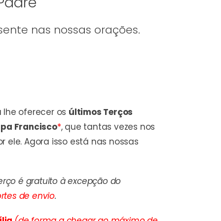
 Padre
sente nas nossas orações.
 lhe oferecer os
últimos
Terços
apa Francisco
*
, que tantas vezes nos
 ele. Agora isso está nas nossas
erço é gratuito à excepção do
rtes de envio
.
ília
(de forma a chegar ao máximo de