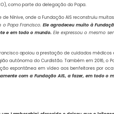
ACO), como parte da delegação do Papa.
e de Nínive, onde a Fundação AIS reconstruiu muitas 
om o Papa Francisco.
Ele agradeceu muito à Fundação
nte e em todo o mundo.
Ele expressou o mesmo sen
Francisco apoiou a prestação de cuidados médicos a
região autónoma do Curdistão. Também em 2016, o 
ção espontânea em vídeo aos benfeitores por oc
tamente com a Fundação AIS, a fazer, em todo o m
 um Lamborghini oferecido e deixou que o leiloas