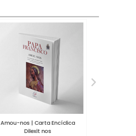
Amou-nos | Carta Encíclica
O Me
Dilexit nos