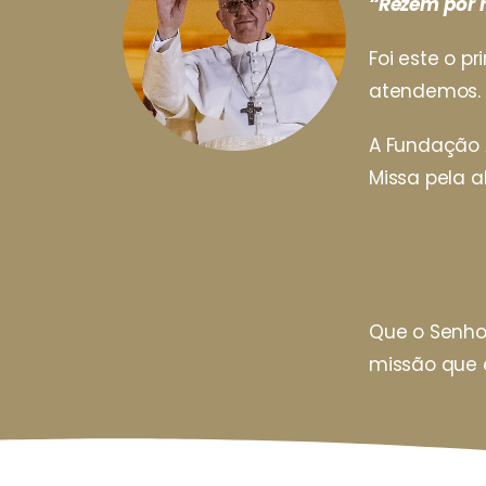
“Rezem por 
Foi este o 
atendemos.
A Fundação 
Missa pela a
Que o Senhor
missão que 