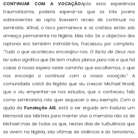
CONTINUAR COM A VOCAÇÃO
Após esta experiência
traumatizante, poderia esperar-se que os três jovens
sobreviventes ao rapto tivessem receio de continuar no
seminário. Afinal, o risco permanece e os cristãos estão sob
ameaça permanente na Nigéria. Mas não. Se o objectivo dos
raptores era também intimidá-los, fracassou por completo.
“Tudo o que aconteceu encorajou-nos. O facto de Deus nos
ter salvo significa que Ele tem muitos planos para nós e que há
coisas à nossa espera neste caminho que escolhemos, o que
nos encoraja a continuar com a nossa vocação.”
A
comunidade cristã da Nigéria que viu crescer Michael Nnadi,
que o viu empenhar-se nos estudos, que o conheceu feliz
como seminarista, não quer esquecer o seu exemplo. Com a
ajuda da
Fundação AIS
, está a ser erguido em Kaduna um
Memorial aos Mártires para manter viva a memória não só de
Michael mas de todos os que, nestes dias de turbulência que
se vivem na Nigéria, são vítimas da violência e do terrorismo,