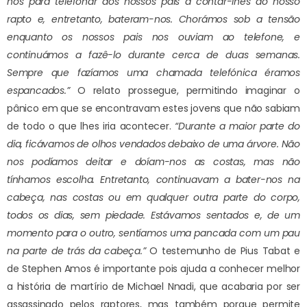
nos para telefonar aos nossos pais a contar-lhes do nosso
rapto e, entretanto, bateram-nos. Chorámos sob a tensão
enquanto os nossos pais nos ouviam ao telefone, e
continuámos a fazê-lo durante cerca de duas semanas.
Sempre que fazíamos uma chamada telefónica éramos
espancados.”
O relato prossegue, permitindo imaginar o
pânico em que se encontravam estes jovens que não sabiam
de todo o que lhes iria acontecer.
“Durante a maior parte do
dia, ficávamos de olhos vendados debaixo de uma árvore. Não
nos podíamos deitar e doíam-nos as costas, mas não
tínhamos escolha. Entretanto, continuavam a bater-nos na
cabeça, nas costas ou em qualquer outra parte do corpo,
todos os dias, sem piedade. Estávamos sentados e, de um
momento para o outro, sentíamos uma pancada com um pau
na parte de trás da cabeça.”
O testemunho de Pius Tabat e
de Stephen Amos é importante pois ajuda a conhecer melhor
a história de martírio de Michael Nnadi, que acabaria por ser
assassinado pelos raptores, mas também porque permite