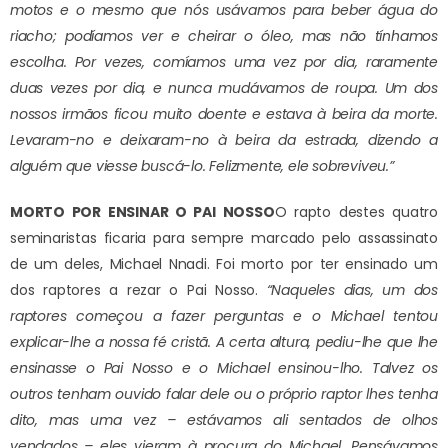
motos e o mesmo que nós usávamos para beber água do
riacho; podíamos ver e cheirar o óleo, mas não tínhamos
escolha. Por vezes, comíamos uma vez por dia, raramente
duas vezes por dia, e nunca mudávamos de roupa. Um dos
nossos irmãos ficou muito doente e estava à beira da morte.
Levaram-no e deixaram-no à beira da estrada, dizendo a
alguém que viesse buscá-lo. Felizmente, ele sobreviveu.”
MORTO POR ENSINAR O PAI NOSSO
O rapto destes quatro
seminaristas ficaria para sempre marcado pelo assassinato
de um deles, Michael Nnadi. Foi morto por ter ensinado um
dos raptores a rezar o Pai Nosso.
“Naqueles dias, um dos
raptores começou a fazer perguntas e o Michael tentou
explicar-lhe a nossa fé cristã. A certa altura, pediu-lhe que lhe
ensinasse o Pai Nosso e o Michael ensinou-lho. Talvez os
outros tenham ouvido falar dele ou o próprio raptor lhes tenha
dito, mas uma vez – estávamos ali sentados de olhos
vendados – eles vieram à procura do Michael. Pensávamos