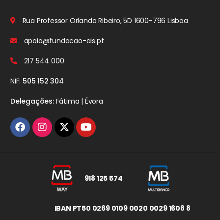
Rua Professor Orlando Ribeiro, 5D
1600-796 Lisboa
apoio@fundacao-ais.pt
217 544 000
NIF:
505 152 304
Delegações:
Fátima | Évora
918 125 574
IBAN PT50 0269 0109 0020 0029 1608 8