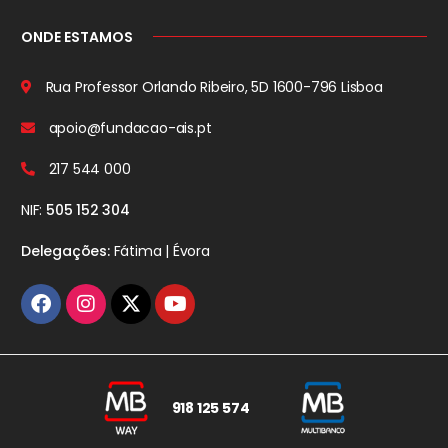
ONDE ESTAMOS
Rua Professor Orlando Ribeiro, 5D
1600-796 Lisboa
apoio@fundacao-ais.pt
217 544 000
NIF:
505 152 304
Delegações:
Fátima | Évora
918 125 574