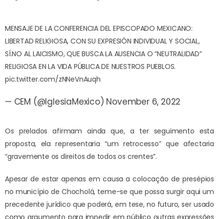
MENSAJE DE LA CONFERENCIA DEL EPISCOPADO MEXICANO:
LIBERTAD RELIGIOSA, CON SU EXPRESIÓN INDIVIDUAL Y SOCIAL,
SÍ.
NO AL LAICISMO, QUE BUSCA LA AUSENCIA O “NEUTRALIDAD”
RELIGIOSA EN LA VIDA PÚBLICA DE NUESTROS PUEBLOS.
pic.twitter.com/zNNeVnAuqh
— CEM (@IglesiaMexico)
November 6, 2022
Os prelados afirmam ainda que, a ter seguimento esta
proposta, ela representaria “um retrocesso” que afectaria
“gravemente os direitos de todos os crentes”.
Apesar de estar apenas em causa a colocação de presépios
no município de Chocholá, teme-se que possa surgir aqui um
precedente jurídico que poderá, em tese, no futuro, ser usado
como argumento para impedir em público outras expressões