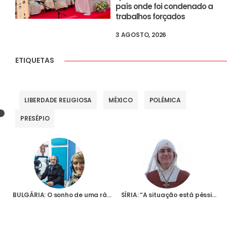
país onde foi condenado a
trabalhos forçados
3 AGOSTO, 2026
ETIQUETAS
LIBERDADE RELIGIOSA
MÉXICO
POLÉMICA
PRESÉPIO
BULGÁRIA: O sonho de uma rádio católica torna-se realidade graças à ajuda da Fundação AIS
SÍRIA: “A situação está péssima, há gente já a passar fome”, alerta religiosa portuguesa em mensagem para a Fundação AIS