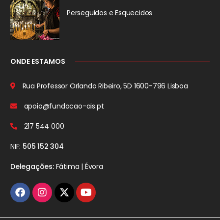
Perseguidos
e Esquecidos
ONDE ESTAMOS
Rua Professor Orlando Ribeiro, 5D
1600-796 Lisboa
apoio@fundacao-ais.pt
217 544 000
NIF:
505 152 304
Delegações:
Fátima | Évora