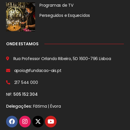
Programas de TV
Perseguidos
e Esquecidos
ONDE ESTAMOS
Rua Professor Orlando Ribeiro, 5D
1600-796 Lisboa
apoio@fundacao-ais.pt
217 544 000
NIF:
505 152 304
Delegações:
Fátima | Évora