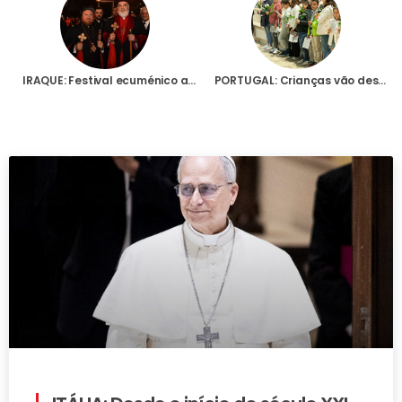
IRAQUE: Festival ecuménico aponta para o futuro da Igreja perseguida neste país do Médio Oriente
PORTUGAL: Crianças vão desencadear, dia 7 de Outubro, uma “onda de orações” em todo o mundo