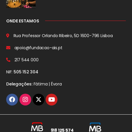
ONDE ESTAMOS
Rua Professor Orlando Ribeiro, 5D
1600-796 Lisboa
apoio@fundacao-ais.pt
217 544 000
NIF:
505 152 304
Delegações:
Fátima | Évora
918 125 574