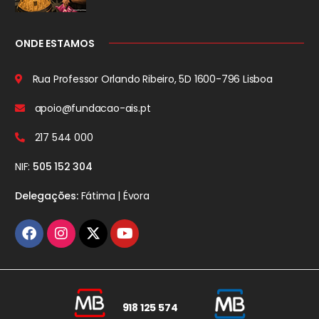
ONDE ESTAMOS
Rua Professor Orlando Ribeiro, 5D
1600-796 Lisboa
apoio@fundacao-ais.pt
217 544 000
NIF:
505 152 304
Delegações:
Fátima | Évora
918 125 574