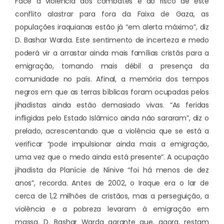
Face à violência dos combates e ao risco de este
conflito alastrar para fora da Faixa de Gaza, as
populações iraquianas estão já “em alerta máximo”, diz
D. Bashar Warda. Este sentimento de incerteza e medo
poderá vir a arrastar ainda mais famílias cristãs para a
emigração, tornando mais débil a presença da
comunidade no país. Afinal, a memória dos tempos
negros em que as terras bíblicas foram ocupadas pelos
jihadistas ainda estão demasiado vivas. “As feridas
infligidas pelo Estado Islâmico ainda não sararam”, diz o
prelado, acrescentando que a violência que se está a
verificar “pode impulsionar ainda mais a emigração,
uma vez que o medo ainda está presente”. A ocupação
jihadista da Planície de Nínive “foi há menos de dez
anos”, recorda. Antes de 2002, o Iraque era o lar de
cerca de 1,2 milhões de cristãos, mas a perseguição, a
violência e a pobreza levaram à emigração em
massa. D. Bashar Warda garante que, agora, restam