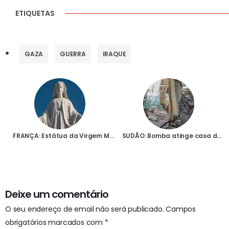
ETIQUETAS
GAZA
GUERRA
IRAQUE
FRANÇA: Estátua da Virgem Maria em Flotte-de-Ré retirada do espaço público por causa da lei da laicidade do Estado
SUDÃO: Bomba atinge casa das Irmãs Salesianas em Cartum, causando alguns feridos e graves danos materiais
Deixe um comentário
O seu endereço de email não será publicado.
Campos
obrigatórios marcados com
*