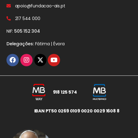
apoio@fundacao-ais.pt
217 544 000
NIF:
505 152 304
Delegações:
Fátima | Évora
918 125 574
IBAN PT50 0269 0109 0020 0029 1608 8