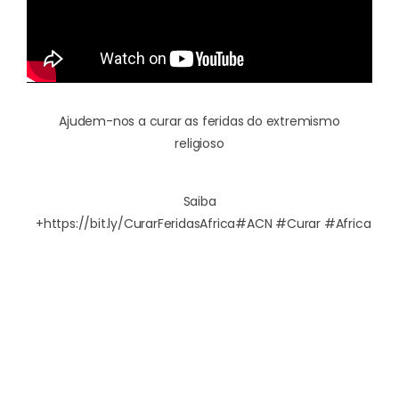
Ajudem-nos a curar as feridas do extremismo
religioso
Saiba
+
https://bit.ly/CurarFeridasAfrica
#ACN
#Curar
#Africa