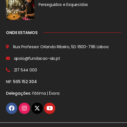
Perseguidos
e Esquecidos
ONDE ESTAMOS
Rua Professor Orlando Ribeiro, 5D
1600-796 Lisboa
apoio@fundacao-ais.pt
217 544 000
NIF:
505 152 304
Delegações:
Fátima | Évora