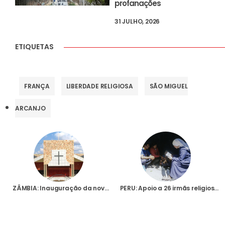
profanações
31 JULHO, 2026
ETIQUETAS
FRANÇA
LIBERDADE RELIGIOSA
SÃO MIGUEL
ARCANJO
ZÂMBIA: Inauguração da nova catedral de Monze é exemplo do apoio da Fundação AIS à Igreja em África
PERU: Apoio a 26 irmãs religiosas na Arquidiocese de Huancayo, nos Andes