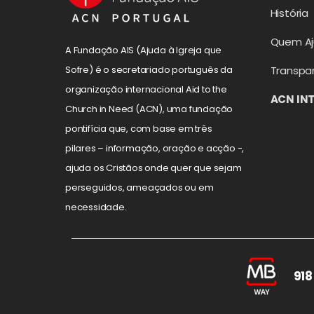
História
Quem A
A Fundação AIS (Ajuda à Igreja que
Transpa
Sofre) é o secretariado português da
organização internacional Aid to the
ACN IN
Church in Need (ACN), uma fundação
pontifícia que, com base em três
pilares – informação, oração e acção -,
ajuda os Cristãos onde quer que sejam
perseguidos, ameaçados ou em
necessidade.
918