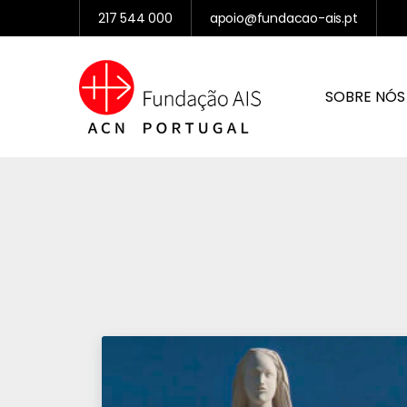
217 544 000
apoio@fundacao-ais.pt
SOBRE NÓS