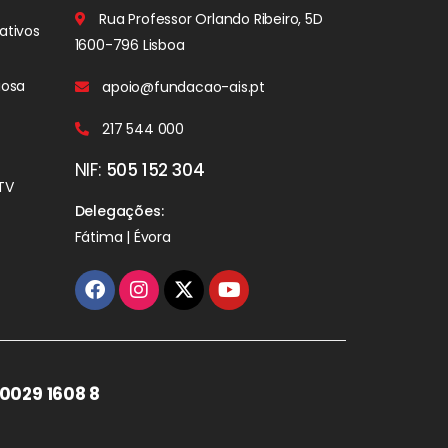
Rua Professor Orlando Ribeiro, 5D
ativos
1600-796 Lisboa
iosa
apoio@fundacao-ais.pt
217 544 000
NIF:
505 152 304
TV
Delegações:
Fátima | Évora
0029 1608 8