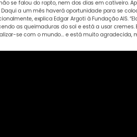
 não se falou do rapto, nem dos dias em cativeiro.
Daqui a um mês haverá oportunidade para se coloca
ionalmente, explica Edgar Argoti à Fundação AIS. “Ela
ndo as queimaduras do sol e está a usar cremes. E
ualizar-se com o mundo… e está muito agradecida, 