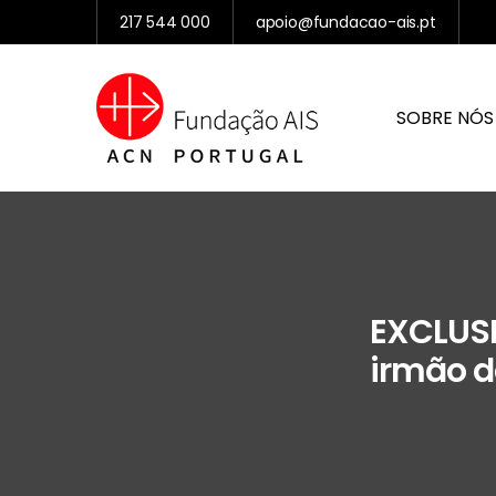
217 544 000
apoio@fundacao-ais.pt
SOBRE NÓS
EXCLUSI
irmão d