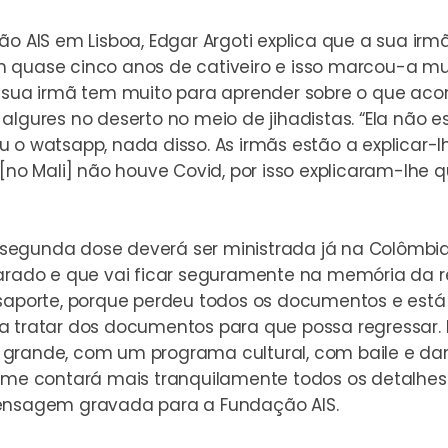
ão AIS
em Lisboa, Edgar Argoti explica que a sua irmã
ram quase cinco anos de cativeiro e isso marcou-a mu
 a sua irmã tem muito para aprender sobre o que 
ures no deserto no meio de jihadistas. “Ela não e
 o watsapp, nada disso. As irmãs estão a explicar-l
á [no Mali] não houve Covid, por isso explicaram-lh
. A segunda dose deverá ser ministrada já na Colô
parado e que vai ficar seguramente na memória da re
ssaporte, porque perdeu todos os documentos e est
 a tratar dos documentos para que possa regressar.
grande, com um programa cultural, com baile e dan
á me contará mais tranquilamente todos os detalhes 
mensagem gravada para a Fundação AIS.