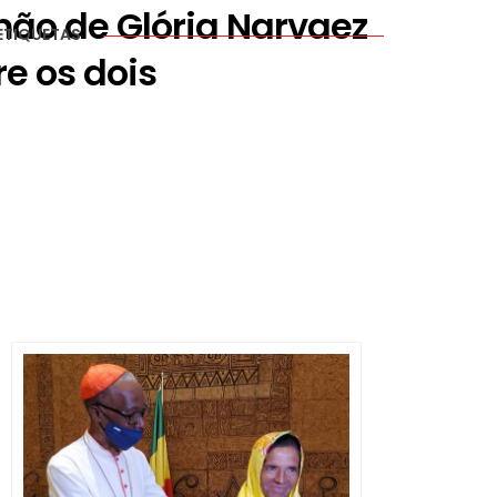
mão de Glória Narvaez
ETIQUETAS
e os dois