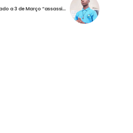
NIGÉRIA: Seminarista raptado a 3 de Março “assassinado de forma horrível”, denuncia diocese de Auchi