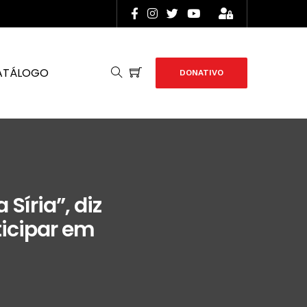
ATÁLOGO
DONATIVO
íria”, diz
ticipar em