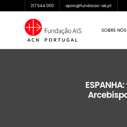
217 544 000
apoio@fundacao-ais.pt
SOBRE NÓS
ESPANHA: 
Arcebispo