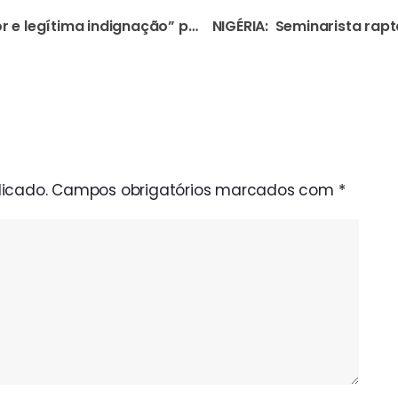
NIGÉRIA: Bispo exprime “dor e legítima indignação” pelo assassinato de padre na sua diocese
icado.
Campos obrigatórios marcados com
*