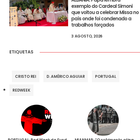
exemplo do Cardeal Simoni
que voltou a celebrar Missa no
país onde foi condenado a
trabalhos forçados
3 AGOSTO, 2026
ETIQUETAS
CRISTO REI
D. AMÉRICO AGUIAR
PORTUGAL
REDWEEK
PORTUGAL: Red Week da Fundação AIS arranca este sábado, dia 18, no Santuário do Cristo Rei
MIANMAR: “O sofrimento atingiu um ponto crítico”, alerta presidente da Fundação AIS, pedindo orações pela paz