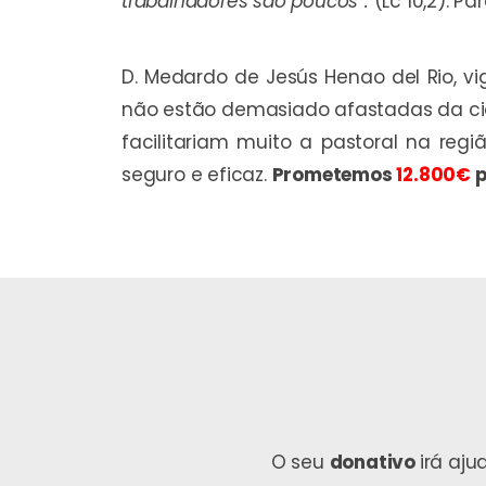
trabalhadores são poucos”.
(Lc 10,2). P
D. Medardo de Jesús Henao del Rio, vig
não estão demasiado afastadas da cidad
facilitariam muito a pastoral na reg
seguro e eficaz.
Prometemos
12.800€
p
O seu
donativo
irá aj