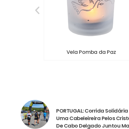
a Paz
PACK Oração da Paz
PREVIOUS
PORTUGAL: Corrida Solidária
Uma Cabeleireira Pelos Cris
De Cabo Delgado Juntou Ma