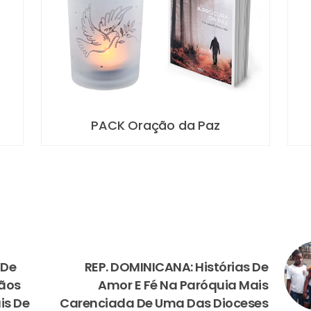
Terço da Paz
NEXT
 De
REP. DOMINICANA: Histórias De
tãos
Amor E Fé Na Paróquia Mais
is De
Carenciada De Uma Das Dioceses