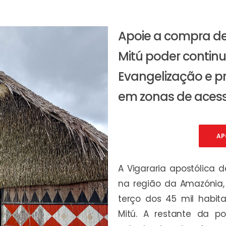
Apoie a compra d
Mitú poder contin
Evangelização e p
em zonas de acesso
AP
A Vigararia apostólica d
na região da Amazónia,
terço dos 45 mil habit
Mitú. A restante da po