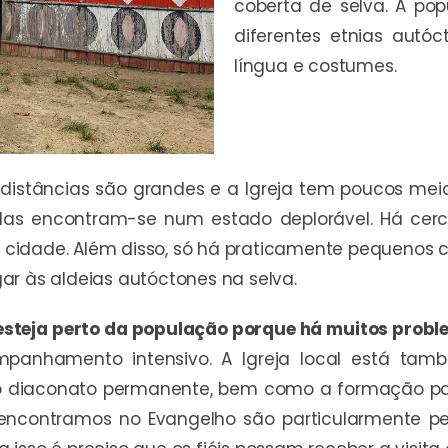
coberta de selva. A po
diferentes etnias autó
língua e costumes.
s distâncias são grandes e a Igreja tem poucos mei
adas encontram-se num estado deplorável. Há cerc
 cidade. Além disso, só há praticamente pequenos 
ar às aldeias autóctones na selva.
 esteja perto da população porque há muitos prob
panhamento intensivo. A Igreja local está t
o diaconato permanente, bem como a formação para
encontramos no Evangelho são particularmente pe