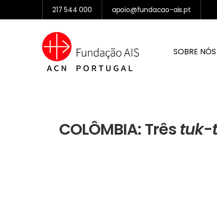
217 544 000
apoio@fundacao-ais.pt
SOBRE NÓS
COLÔMBIA: Três
tuk-