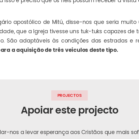
ara isso é preciso que os fiéis possam receber a visit
ário apostólico de Mitú, disse-nos que seria muito
e, que a Igreja tivesse uns tuk-tuks capazes de tr
ião. São adaptáveis às condições das estradas e 
ara a aquisição de três veículos deste tipo.
PROJECTOS
Apoiar este projecto
udar-nos a levar esperança aos Cristãos que mais s