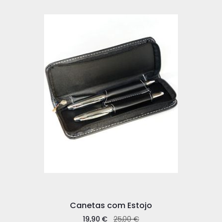
Canetas com Estojo
19,90
€
25,00
€