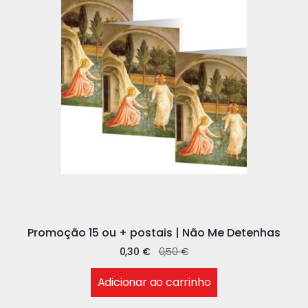
Promoção 15 ou + postais | Não Me Detenhas
0,30
€
0,50
€
Adicionar ao carrinho