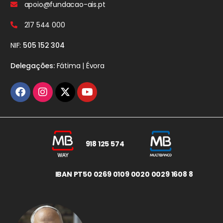
apoio@fundacao-ais.pt
217 544 000
NIF:
505 152 304
Delegações:
Fátima | Évora
918 125 574
IBAN PT50 0269 0109 0020 0029 1608 8