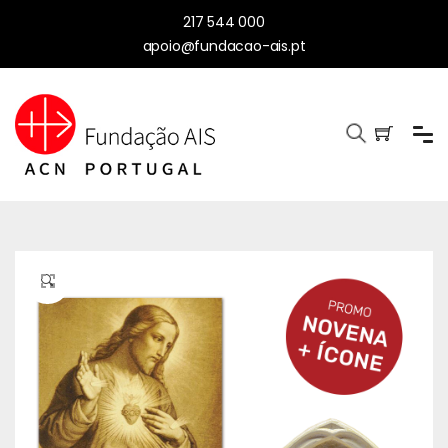
217 544 000
apoio@fundacao-ais.pt
🔍