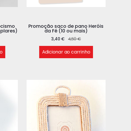
ecismo
Promoção saco de pano Heróis
plares)
da Fé (10 ou mais)
3,40
€
4,50
€
ho
Adicionar ao carrinho