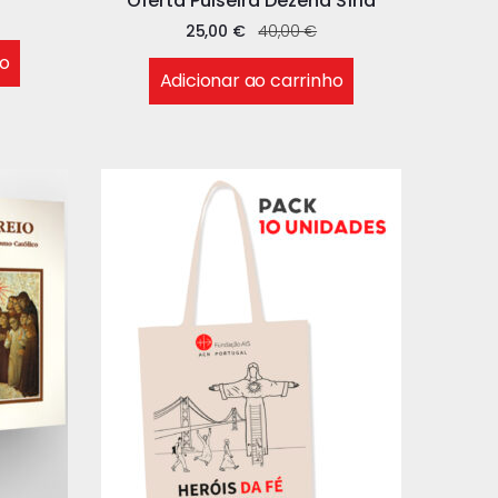
Oferta Pulseira Dezena Síria
25,00
€
40,00
€
ho
Adicionar ao carrinho