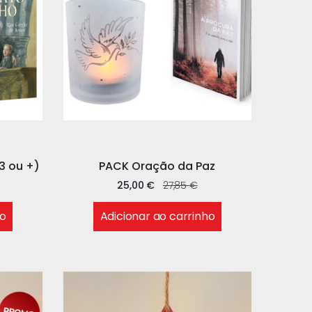
3 ou +)
PACK Oração da Paz
25,00
€
27,85
€
ho
Adicionar ao carrinho