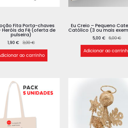
oção Fita Porta-chaves
Eu Creio – Pequeno Cat
 Heróis da Fé (oferta de
Católico (3 ou mais exem
pulseira)
5,00
€
6,00
€
1,90
€
3,00
€
Adicionar ao carrin
dicionar ao carrinho