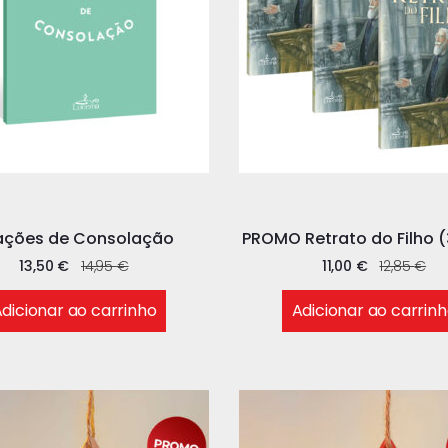
ações de Consolação
PROMO Retrato do Filho (
13,50
€
14,95
€
11,00
€
12,85
€
dicionar ao carrinho
Adicionar ao carrin