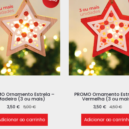
O Ornamento Estrela –
PROMO Ornamento Estr
adeira (3 ou mais)
Vermelha (3 ou mai
3,50
€
5,00
€
3,50
€
4,50
€
dicionar ao carrinho
Adicionar ao carrin