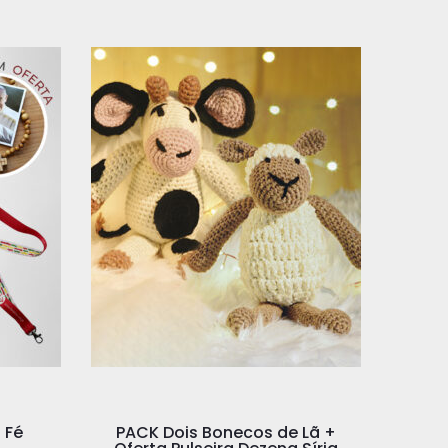
 Fé
PACK Dois Bonecos de Lã +