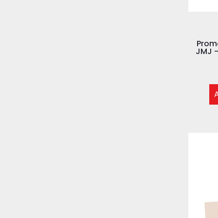
Prom
JMJ –
A