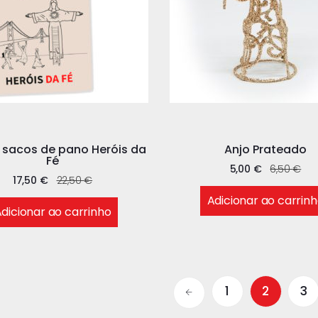
 sacos de pano Heróis da
Anjo Prateado
Fé
5,00
€
6,50
€
17,50
€
22,50
€
Adicionar ao carrin
dicionar ao carrinho
1
2
3