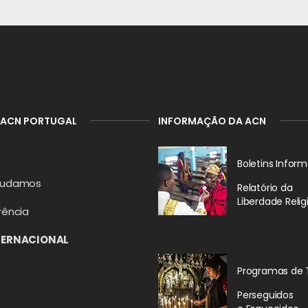
 ACN PORTUGAL
INFORMAÇÃO DA ACN
Boletins Inform
judamos
Relatório da
Liberdade Relig
rência
TERNACIONAL
Programas de 
Perseguidos