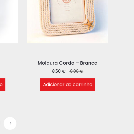
Moldura Corda – Branca
8,50
€
10,00
€
ho
Adicionar ao carrinho