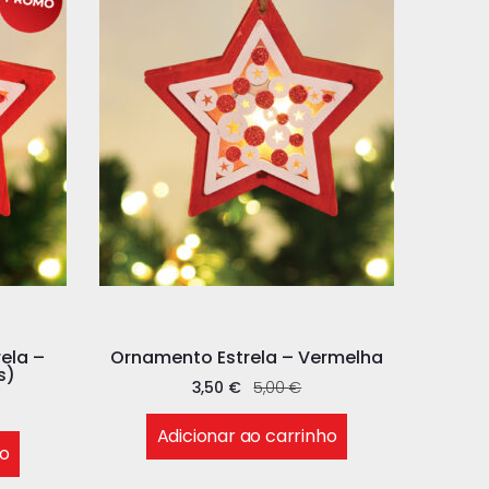
ela –
Ornamento Estrela – Vermelha
s)
3,50
€
5,00
€
Adicionar ao carrinho
ho