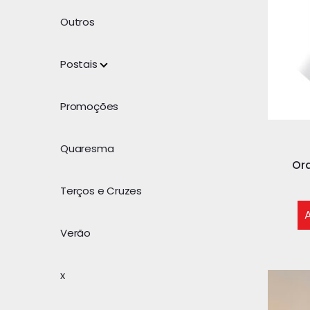
Outros
Postais
Promoções
Quaresma
Or
Terços e Cruzes
A
Verão
x