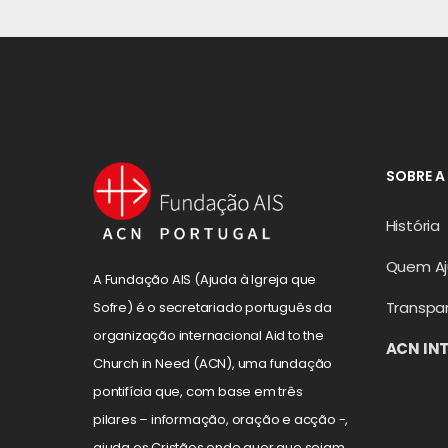
SOBRE A
História
Quem A
A Fundação AIS (Ajuda à Igreja que
Transpa
Sofre) é o secretariado português da
organização internacional Aid to the
ACN IN
Church in Need (ACN), uma fundação
pontifícia que, com base em três
pilares – informação, oração e acção -,
ajuda os Cristãos onde quer que sejam