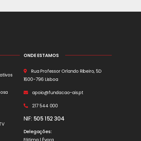
ONDE ESTAMOS
Rua Professor Orlando Ribeiro, 5D
ativos
1600-796 Lisboa
iosa
apoio@fundacao-ais.pt
217 544 000
NIF:
505 152 304
TV
Delegações:
Fátima | Évora