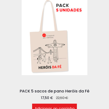
PACK 5 sacos de pano Heróis da Fé
17,50
€
22,50
€
Adicionar ao carrinho