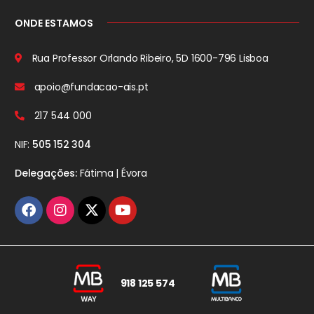
ONDE ESTAMOS
Rua Professor Orlando Ribeiro, 5D
1600-796 Lisboa
apoio@fundacao-ais.pt
217 544 000
NIF:
505 152 304
Delegações:
Fátima | Évora
918 125 574