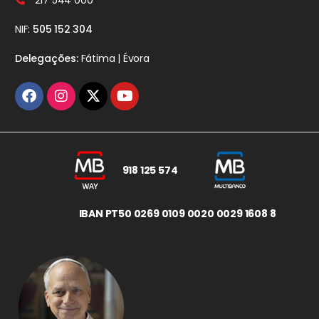
217 544 000
NIF:
505 152 304
Delegações:
Fátima | Évora
918 125 574
IBAN PT50 0269 0109 0020 0029 1608 8