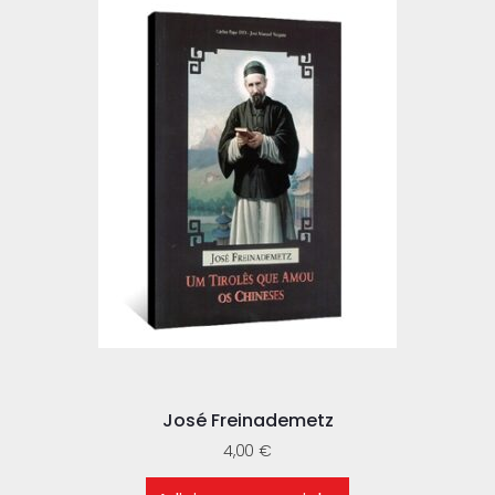
José Freinademetz
4,00
€