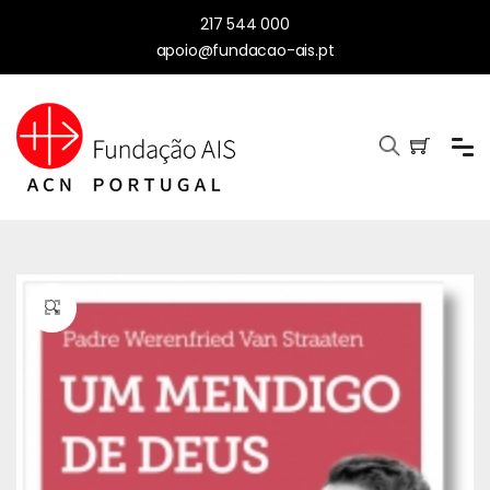
217 544 000
apoio@fundacao-ais.pt
🔍