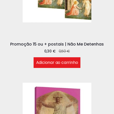
Promoção 15 ou + postais | Não Me Detenhas
0,30
€
0,50
€
Adicionar ao carrinho