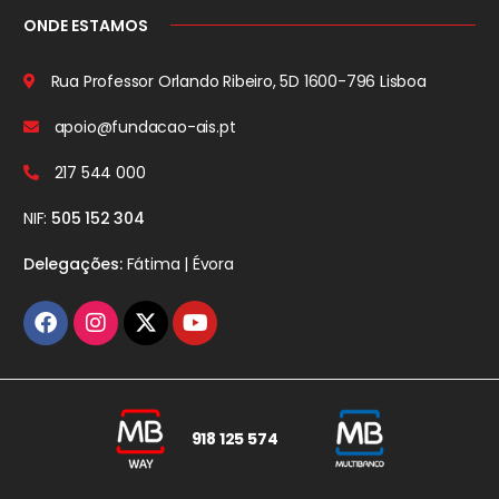
ONDE ESTAMOS
Rua Professor Orlando Ribeiro, 5D
1600-796 Lisboa
apoio@fundacao-ais.pt
217 544 000
NIF:
505 152 304
Delegações:
Fátima | Évora
918 125 574