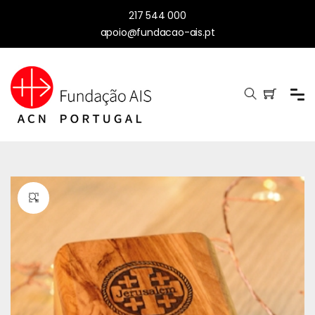
217 544 000
apoio@fundacao-ais.pt
🔍