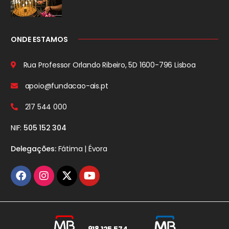
ONDE ESTAMOS
Rua Professor Orlando Ribeiro, 5D
1600-796 Lisboa
apoio@fundacao-ais.pt
217 544 000
NIF:
505 152 304
Delegações:
Fátima | Évora
918 125 574