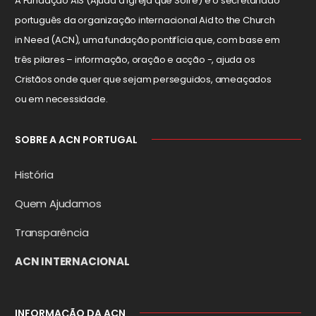
A Fundação AIS (Ajuda à Igreja que Sofre) é o secretariado
português da organização internacional Aid to the Church
in Need (ACN), uma fundação pontifícia que, com base em
três pilares – informação, oração e acção -, ajuda os
Cristãos onde quer que sejam perseguidos, ameaçados
ou em necessidade.
SOBRE A ACN PORTUGAL
História
Quem Ajudamos
Transparência
ACN INTERNACIONAL
INFORMAÇÃO DA ACN